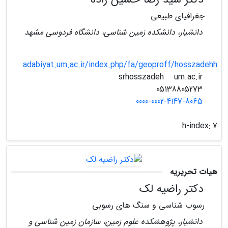
جغرافیای طبیعی
دانشیار، دانشکده زمین شناسی، دانشگاه فردوسی مشهد
adabiyat.um.ac.ir/index.php/fa/geoproff/hosszadehh
um.ac.ir
srhosszadeh
05138805273
0000-0002-4147-8065
h-index:
7
هیات تحریریه
دکتر راضیه لک
رسوب شناسی و سنگ های رسوبی
دانشیار، پژوهشکده علوم زمین، سازمان زمین شناسی و