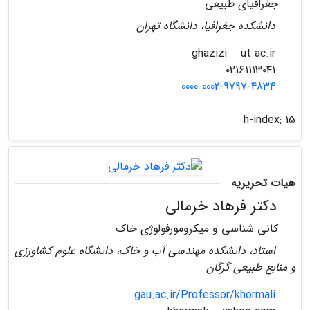
جغرافیای طبیعی
دانشکده جغرافیا، دانشگاه تهران
ut.ac.ir
ghazizi
۰۲۱۶۱۱۱۳۰۴۱
0000-0002-9797-4834
h-index:
15
هیات تحریریه
دکتر فرهاد خرمالی
کانی شناسی و میکرومورفولوژی خاک
استاد، دانشکده مهندسی آب و خاک، دانشگاه علوم کشاورزی
و منابع طبیعی گرگان
gau.ac.ir/Professor/khormali