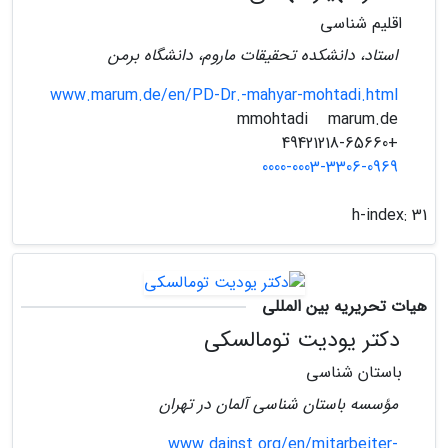
اقلیم شناسی
استاد، دانشکده تحقیقات ماروم، دانشگاه برمن
www.marum.de/en/PD-Dr.-mahyar-mohtadi.html
marum.de
mmohtadi
+49421218-65660
0000-0003-3306-0969
h-index:
31
هیات تحریریه بین المللی
دکتر یودیت تومالسکی
باستان شناسی
مؤسسه باستان شناسی آلمان در تهران
www.dainst.org/en/mitarbeiter-