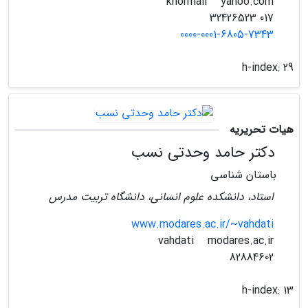
yahoo.com
khormali
017 32426523
0000-0001-6805-7343
h-index:
29
هیات تحریریه
دکتر حامد وحدتی نسب
باستان شناسی
استاد، دانشکده علوم انسانی، دانشگاه تربیت مدرس
www.modares.ac.ir/~vahdati
modares.ac.ir
vahdati
82884602
h-index:
13