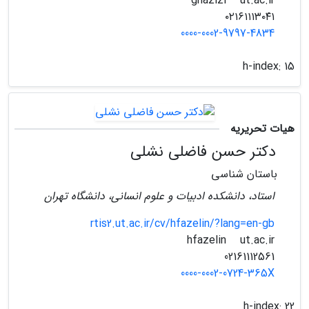
ut.ac.ir
ghazizi
۰۲۱۶۱۱۱۳۰۴۱
0000-0002-9797-4834
h-index:
15
هیات تحریریه
دکتر حسن فاضلی نشلی
باستان شناسی
استاد، دانشکده ادبیات و علوم انسانی، دانشگاه تهران
rtis2.ut.ac.ir/cv/hfazelin/?lang=en-gb
ut.ac.ir
hfazelin
02161112561
0000-0002-0724-365X
h-index:
22