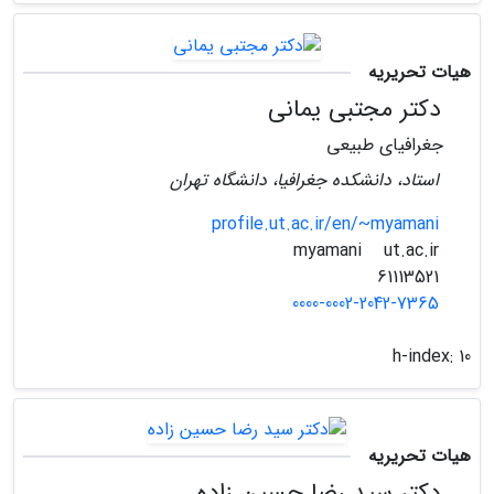
هیات تحریریه
دکتر مجتبی یمانی
جغرافیای طبیعی
استاد، دانشکده جغرافیا، دانشگاه تهران
profile.ut.ac.ir/en/~myamani
ut.ac.ir
myamani
61113521
0000-0002-2042-7365
h-index:
10
هیات تحریریه
دکتر سید رضا حسین زاده