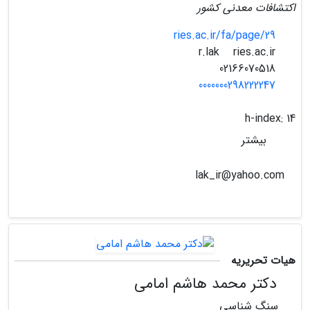
اکتشافات معدنی کشور
ries.ac.ir/fa/page/29
ries.ac.ir
r.lak
02166070518
0000000298222247
h-index:
14
بیشتر
lak_ir@yahoo.com
هیات تحریریه
دکتر محمد هاشم امامی
سنگ شناسی