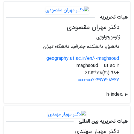
هیات تحریریه
دکتر مهران مقصودی
ژئومورفولوژی
دانشیار، دانشکده جغرافیا، دانشگاه تهران
geography.ut.ac.ir/en/~maghsoud
ut.ac.ir
maghsoud
+98 (21)61112938
0000-0002-4973-8327
h-index:
10
هیات تحریریه بین المللی
دکتر مهیار مهتدی