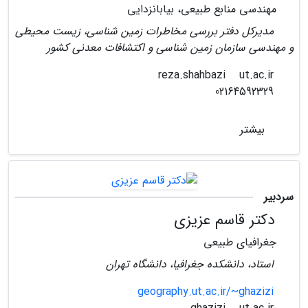
مهندسی منابع طبیعی، بیابانزدایی
مدیرکل دفتر بررسی مخاطرات زمین شناسی، زیست محیطی
و مهندسی سازمان زمین شناسی و اکتشافات معدنی کشور
ut.ac.ir
reza.shahbazi
02164592329
بیشتر
سردبیر
دکتر قاسم عزیزی
جغرافیای طبیعی
استاد، دانشکده جغرافیا، دانشگاه تهران
geography.ut.ac.ir/~ghazizi