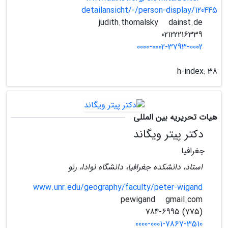
detailansicht/-/person-display/120445
dainst.de
judith.thomalsky
02122216339
0000-0002-3793-0002
h-index:
38
هیات تحریریه بین المللی
دکتر پیتر ویگاند
جغرافیا
استاد، دانشکده جغرافیا، دانشگاه نوادا، رنو
www.unr.edu/geography/faculty/peter-wigand
gmail.com
pewigand
(775) 784-6995
0000-0001-7867-3510