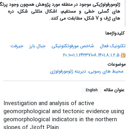
ژئومورفولوژیکی
موجود
در
منطقه
مورد
پژوهش
همچون
وجود
پرتگ
های
گسلی
خطی
و مستقیم،
اشکال
مثلثی
شکل،
دره
های
ژرف
و
V
شکل،
مطابقت
می کنند
.
کلیدواژه‌ها
تکتونیک فعال
شاخص مورفوتکتونیکی
جبال بارز
جیرفت
20.1001.1.24237108.1401.8.1.2.5
موضوعات
محیط های رسوبی، دیرینه ژئومورفولوژی
عنوان مقاله
English
Investigation and analysis of active
geomorphological and tectonic evidence using
geomorphological indicators in the northern
slopes of Jiroft Plain