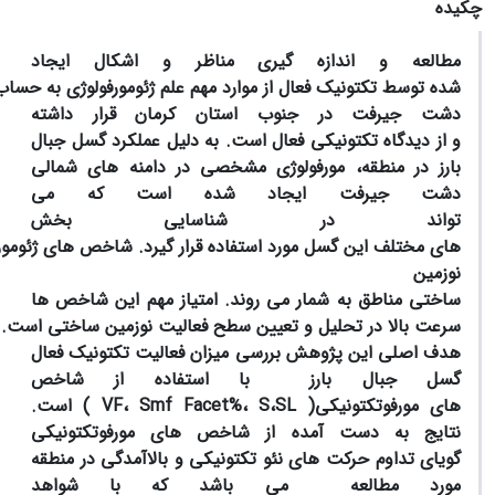
چکیده
مطالعه
و
اندازه
گیری
مناظر
و
اشکال
ایجاد
شده
توسط
تکتونیک
فعال
از
موارد
مهم
علم
ژئومورفولوژی
به
حساب
دشت
جیرفت در جنوب استان کرمان قرار
داشته
و
از
دیدگاه
تکتونیکی
فعال
است. به
دلیل
عملکرد
گسل
جبال
بارز
در
منطقه، مورفولوژی
مشخصی در دامنه های شمالی
دشت جیرفت
ایجاد
شده
است
که
می
تواند
در
شناسایی
بخش
های
مختلف
این
گسل
مورد
استفاده
قرار
گیرد.
شاخص
های
ژئومو
نوزمین
ساختی
مناطق
به
شمار
می
روند.
امتیاز
مهم
این
شاخص ها
سرعت
بالا
در
تحلیل
و
تعیین
سطح
فعالیت
نوزمین
ساختی
است.
هدف
اصلی
این
پژوهش
بررسی
میزان
فعالیت تکتونیک
فعال
گسل جبال بارز
با
استفاده
از
شاخص
های
مورفوتکتونیکی(
SL
،
S
،
Smf Facet%
،
VF
) است.
نتایج
به دست
آمده
از
شاخص های
مورفوتکتونیکی
گویای
تداوم
حرکت های
نئو
تکتونیکی
و
بالاآمدگی
در
منطقه
مورد مطالعه
می باشد
که
با
شواهد