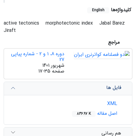
کلیدواژه‌ها
English
active tectonics
morphotectonic index
Jabal Barez
Jiraft
مراجع
دوره 8، 1 و 2 - شماره پیاپی
27
شهریور 1401
صفحه
17-35
فایل ها
XML
اصل مقاله
836.97 K
هم رسانی