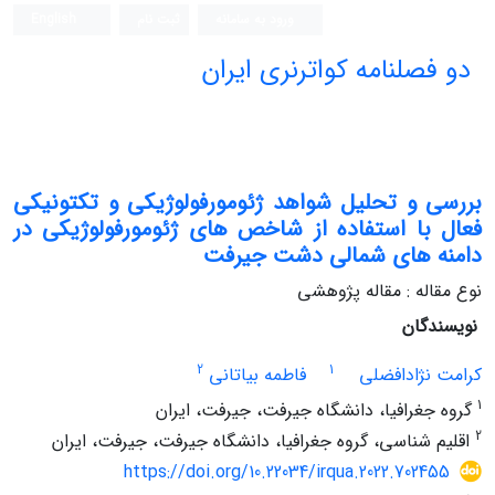
ورود به سامانه
ثبت نام
English
دو فصلنامه کواترنری ایران
بررسی و تحلیل شواهد ژئومورفولوژیکی و تکتونیکی
فعال با استفاده از شاخص های ژئومورفولوژیکی در
دامنه های شمالی دشت جیرفت
نوع مقاله : مقاله پژوهشی
نویسندگان
2
1
کرامت نژادافضلی
فاطمه بیاتانی
1
گروه جغرافیا، دانشگاه جیرفت، جیرفت، ایران
2
اقلیم شناسی، گروه جغرافیا، دانشگاه جیرفت، جیرفت، ایران
https://doi.org/10.22034/irqua.2022.702455