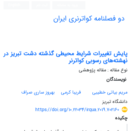
ورود به سامانه
ثبت نام
English
دو فصلنامه کواترنری ایران
پایش تغییرات شرایط محیطی گذشته دشت تبریز در
نهشته‌های رسوبی کواترنر
نوع مقاله : مقاله پژوهشی
نویسندگان
مریم بیاتی خطیبی
فریبا کرمی
بهروز ساری صراف
دانشگاه تبریز
https://doi.org/10.22034/irqua.2019.702160
چکیده