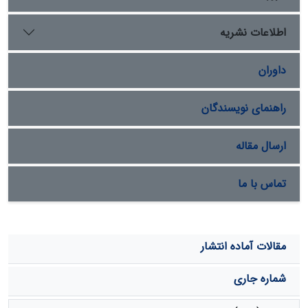
شامل ژیپس، هالیت، بیشوفیت، گلوبریت، پلی‌هالیت و
باسانیت است. کانی‌های رسی شامل پلی‌گورسکیت،
اطلاعات نشریه
فلوگوپیت و سودویت است. رسوبات بیوشیمیایی را پلت
آرتیمیا تشکیل می‌دهد که غالباً آراگونیتی است. تیپ رسوبات
داوران
کف دریاچه غالباً سیلت رسی ماسه‌دار است. زیرمحیط‌های
رسوبی بازسازی‌شده برای هولوسن دریاچه مهارلو شامل پهنه
گلی، پهنه گلی‌- نمکی، پهنه نمکی و دریاچه موقت است.
راهنمای نویسندگان
ارسال مقاله
تماس با ما
مقالات آماده انتشار
شماره جاری