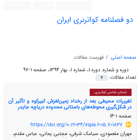
ورود به سامانه
ثبت نام
English
دو فصلنامه کواترنری ایران
صفحه اصلی
فهرست مقالات
دوره و شماره:
دوره 1، شماره 1، بهار 1394، صفحه 1-97
تعداد مقالات:
7
باستان شناسی کواترنری
تغییرات محیطی بعد از رخداد زمین‌لغزش کبیرکوه و تأثیر آن
در شکل‌گیری محوطه‌های باستانی محدوده دریاچه جایدر
صفحه
1-14
https://doi.org/10.22034/irqua.2015.701837
مهران مقصودی، سیامک شرفی، مجتبی یمانی، عباس مقدم،